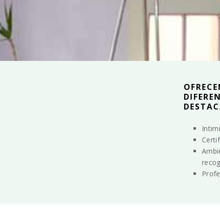
OFRECE
DIFERE
DESTAC
Intim
Certi
Ambie
recog
Profe