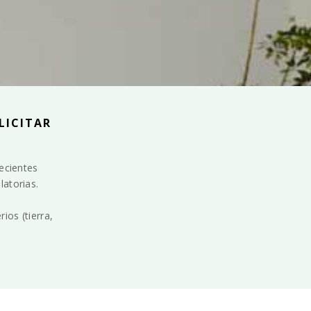
LICITAR
recientes
latorias.
ios (tierra,