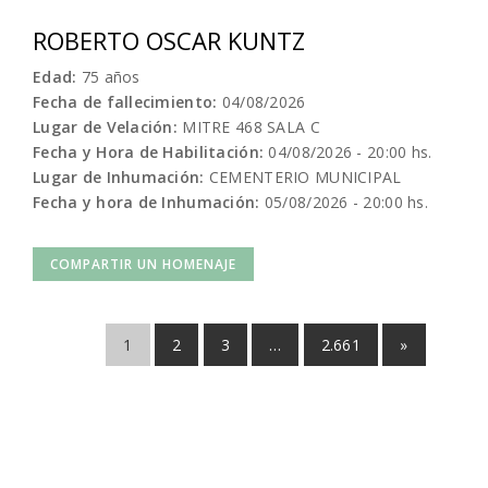
ROBERTO OSCAR KUNTZ
Edad:
75 años
Fecha de fallecimiento:
04/08/2026
Lugar de Velación:
MITRE 468 SALA C
Fecha y Hora de Habilitación:
04/08/2026 - 20:00 hs.
Lugar de Inhumación:
CEMENTERIO MUNICIPAL
Fecha y hora de Inhumación:
05/08/2026 - 20:00 hs.
COMPARTIR UN HOMENAJE
Page
Page
Page
Page
1
2
3
…
2.661
»